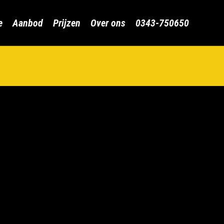
Skip
e
Aanbod
Prijzen
Over ons
0343-750650
to
content