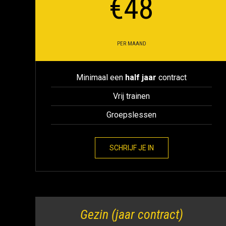
€
48
PER MAAND
Minimaal een
half jaar
contract
Vrij trainen
Groepslessen
SCHRIJF JE IN
Gezin (jaar contract)