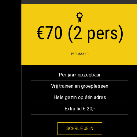
€
70 (2 pers)
PER MAAND
Per
jaar
opzegbaar
Vrij trainen en groeplessen
Hele gezin op één adres
Extra lid € 20,-
SCHRIJF JE IN