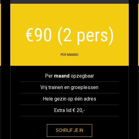
€
90 (2 pers)
PER MAAND
Per
maand
opzegbaar
Vrij trainen en groeplessen
Hele gezin op één adres
Extra lid € 20,-
SCHRIJF JE IN